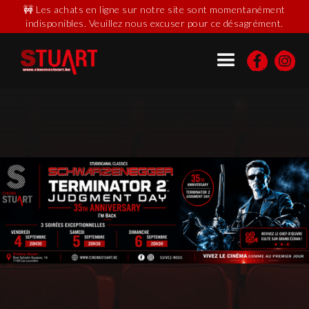
🚧 Les achats en ligne sur notre site sont momentanément
indisponibles. Veuillez nous excuser pour ce désagrément.